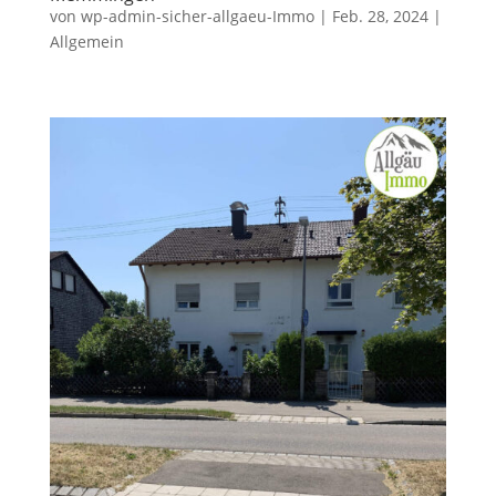
von
wp-admin-sicher-allgaeu-Immo
|
Feb. 28, 2024
|
Allgemein