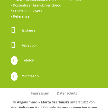
• Kostenloser Immobiliencheck
• Expertennetzwerk
• Referenzen

Instagram

Facebook

Telefon

WhatsApp
I
mpressum
|
Datenschutz
© AllgäuImmo – Marta Szerbinski
unterstützt von
der
Weltraum.de | Digitale Unternehmensberatung